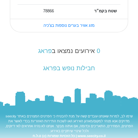
שטח בקמ״ר
78866
מזג אוויר בערים נוספות בצ'כיה
0
אירועים נמצאו ב
פראג
חבילות נופש בפראג
שימו לב, למרות שאנחנו עובדים קשה על מנת להבטיח כי הפרטים המצוינים באתר
seecity
מדויקים אנא פנה/י למקום/מארגן האירוע ו/או לשכות התיירות האזוריות בכדי לאשר את
הפרטים, המחירים, התאריכים וכדומה, אם את/ה מבקר. אנחנו לא נהיה אחראים לאי דיוקים,
ולכל שינויי שיתקיים באירוע.
www.seecity.co.il | כל הזכויות שמורות (c) ט.ל.ח