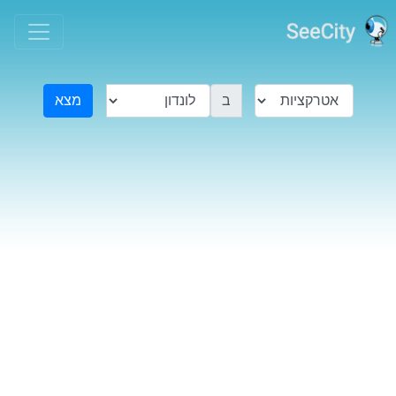
ב
מצא