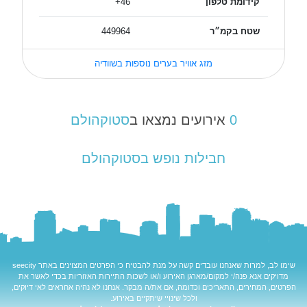
קידומת טלפון
46+
שטח בקמ״ר
449964
מזג אוויר בערים נוספות בשוודיה
0
אירועים נמצאו ב
סטוקהולם
חבילות נופש בסטוקהולם
שימו לב, למרות שאנחנו עובדים קשה על מנת להבטיח כי הפרטים המצוינים באתר
seecity
מדויקים אנא פנה/י למקום/מארגן האירוע ו/או לשכות התיירות האזוריות בכדי לאשר את
הפרטים, המחירים, התאריכים וכדומה, אם את/ה מבקר. אנחנו לא נהיה אחראים לאי דיוקים,
ולכל שינויי שיתקיים באירוע.