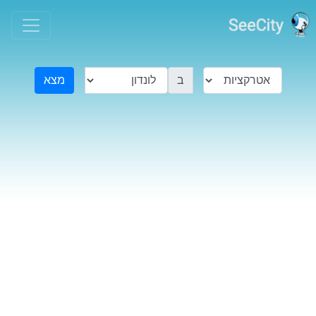
ב
מצא