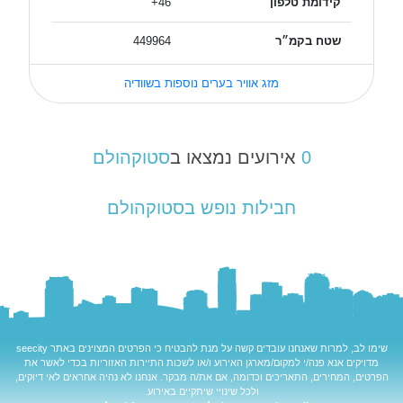
קידומת טלפון
46+
שטח בקמ״ר
449964
מזג אוויר בערים נוספות בשוודיה
0
אירועים נמצאו ב
סטוקהולם
חבילות נופש בסטוקהולם
שימו לב, למרות שאנחנו עובדים קשה על מנת להבטיח כי הפרטים המצוינים באתר
seecity
מדויקים אנא פנה/י למקום/מארגן האירוע ו/או לשכות התיירות האזוריות בכדי לאשר את
הפרטים, המחירים, התאריכים וכדומה, אם את/ה מבקר. אנחנו לא נהיה אחראים לאי דיוקים,
ולכל שינויי שיתקיים באירוע.