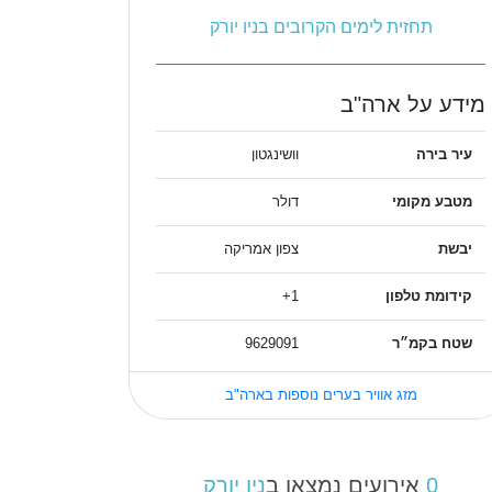
תחזית לימים הקרובים בניו יורק
מידע על ארה"ב
עיר בירה
וושינגטון
מטבע מקומי
דולר
יבשת
צפון אמריקה
קידומת טלפון
1+
שטח בקמ״ר
9629091
מזג אוויר בערים נוספות בארה"ב
0
אירועים נמצאו ב
ניו יורק