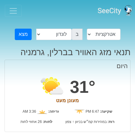
ב
מצא
תנאי מזג האוויר בברלין, גרמניה
היום
31°
מעונן מעט
שקיעה:
6:47 PM
זריחה:
3:36 AM
רוח:
במהירות קמ״ש בכיוון ↑ צפון
לחות:
26 אחוזי לחות