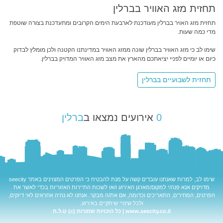
תחזית מזג האוויר בברלין
תחזית מזג האויר בברלין מעודכנת לארבעת הימים הקרובים ומתעדכנת בצורה שוטפת
מדי כמה שעות.
שימו לב כי מזג האוויר בברלין שונה ממזג האוויר במדינתנו הקטנה ולכן מומלץ לבדוק
כיום או יומיים לפניי יציאתכם מהארץ את מצב מזג האוויר המדויק בברלין.
תחזית לשבועיים בברלין
0
אירועים נמצאו ב
ברלין
שימו לב, למרות שאנחנו עובדים קשה על מנת להבטיח כי הפרטים המצוינים באתר
seecity
מדויקים אנא פנה/י למקום/מארגן האירוע ו/או לשכות התיירות האזוריות בכדי לאשר את
הפרטים, המחירים, התאריכים וכדומה, אם את/ה מבקר. אנחנו לא נהיה אחראים לאי דיוקים,
ולכל שינויי שיתקיים באירוע.
www.seecity.co.il | כל הזכויות שמורות (c) ט.ל.ח