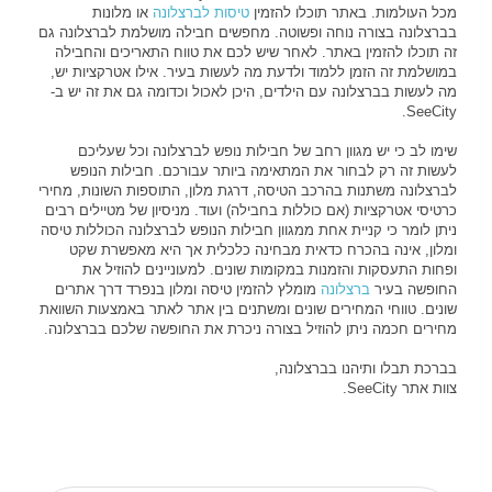
מכל העולמות. באתר תוכלו להזמין
טיסות לברצלונה
או מלונות
בברצלונה בצורה נוחה ופשוטה. מחפשים חבילה מושלמת לברצלונה גם
זה תוכלו להזמין באתר. לאחר שיש לכם את טווח התאריכים והחבילה
במושלמת זה הזמן ללמוד ולדעת מה לעשות בעיר. אילו אטרקציות יש,
מה לעשות בברצלונה עם הילדים, היכן לאכול וכדומה גם את זה יש ב-
SeeCity.
שימו לב כי יש מגוון רחב של חבילות נופש לברצלונה וכל שעליכם
לעשות זה רק לבחור את המתאימה ביותר עבורכם. חבילות הנופש
לברצלונה משתנות בהרכב הטיסה, דרגת מלון, התוספות השונות, מחירי
כרטיסי אטרקציות (אם כוללות בחבילה) ועוד. מניסיון של מטיילים רבים
ניתן לומר כי קניית אחת ממגוון חבילות הנופש לברצלונה הכוללות טיסה
ומלון, אינה בהכרח כדאית מבחינה כלכלית אך היא מאפשרת שקט
ופחות התעסקות והזמנות במקומות שונים. למעוניינים להוזיל את
החופשה בעיר
ברצלונה
מומלץ להזמין טיסה ומלון בנפרד דרך אתרים
שונים. טווחי המחירים שונים ומשתנים בין אתר לאתר באמצעות השוואת
מחירים חכמה ניתן להוזיל בצורה ניכרת את החופשה שלכם בברצלונה.
בברכת תבלו ותיהנו בברצלונה,
צוות אתר SeeCity.