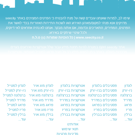
שימו לב, למרות שאנחנו עובדים קשה על מנת להבטיח כי הפרטים המצוינים באתר
seecity
מדויקים אנא פנה/י למקום/מארגן האירוע ו/או לשכות התיירות האזוריות בכדי לאשר את
הפרטים, המחירים, התאריכים וכדומה, אם את/ה מבקר. אנחנו לא נהיה אחראים לאי דיוקים,
ולכל שינויי שיתקיים באירוע.
www.seecity.co.il | כל הזכויות שמורות (c) ט.ל.ח
אתר
seecity
הוקם במטרה להיות תחנת מידע עבור שלל אטרקציות ואירועים בערים
מרכזיות בעולם. באתר ניתן למצוא מידע רב על העיר
פראג למטייל
העצמאי,
אטרקציות
בפראג
ועוד.
בנוסף האתר מאפשר לקבל מידע על
פראג מזג אויר
, להתרשם מ
מפת פראג
ועוד. כל
התשובות עבור שאלות כגון:
אטרקציות בפראג
,
פראג למטייל
העצמאי,
פראג מזג
אויר
,
מפת פראג
ועוד.
לונדון
פסטיבלים בלונדון
אטרקציות בלונדון
לונדון מזג אויר
לונדון למטייל
ניו-יורק
פסטיבלים בניו-יורק
אטרקציות בניו-יורק
ניו-יורק מזג אויר
ניו-יורק למטייל
ברצלונה
פסטיבלים בברצלונה
אטרקציות בברצלונה
ברצלונה מזג אויר
ברצלונה למטייל
מדריד
פסטיבלים במדריד
אטרקציות במדריד
מדריד מזג אויר
מדריד למטייל
פראג
פסטיבלים בפראג
אטרקציות בפראג
פראג מזג אויר
פראג למטייל
פריז
פסטיבלים בפריז
אטרקציות בפריז
פריז מזג אויר
פריז למטייל
ברלין
פסטיבלים בברלין
אטרקציות בברלין
ברלין מזג אויר
ברלין למטייל
עוד...
עוד...
עוד...
עוד...
עוד...
אודותינו
תנאי שימוש
מדיניות פרטיות