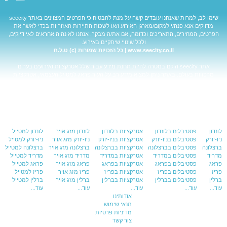
שימו לב, למרות שאנחנו עובדים קשה על מנת להבטיח כי הפרטים המצוינים באתר
seecity
מדויקים אנא פנה/י למקום/מארגן האירוע ו/או לשכות התיירות האזוריות בכדי לאשר את
הפרטים, המחירים, התאריכים וכדומה, אם את/ה מבקר. אנחנו לא נהיה אחראים לאי דיוקים,
ולכל שינויי שיתקיים באירוע.
www.seecity.co.il | כל הזכויות שמורות (c) ט.ל.ח
אתר
seecity
הוקם במטרה להיות תחנת מידע עבור שלל אטרקציות ואירועים בערים
מרכזיות בעולם. באתר ניתן למצוא מידע רב על העיר
פראג למטייל
העצמאי,
אטרקציות
בפראג
ועוד.
בנוסף האתר מאפשר לקבל מידע על
פראג מזג אויר
, להתרשם מ
מפת פראג
ועוד. כל
התשובות עבור שאלות כגון:
אטרקציות בפראג
,
פראג למטייל
העצמאי,
פראג מזג
אויר
,
מפת פראג
ועוד.
לונדון
פסטיבלים בלונדון
אטרקציות בלונדון
לונדון מזג אויר
לונדון למטייל
ניו-יורק
פסטיבלים בניו-יורק
אטרקציות בניו-יורק
ניו-יורק מזג אויר
ניו-יורק למטייל
ברצלונה
פסטיבלים בברצלונה
אטרקציות בברצלונה
ברצלונה מזג אויר
ברצלונה למטייל
מדריד
פסטיבלים במדריד
אטרקציות במדריד
מדריד מזג אויר
מדריד למטייל
פראג
פסטיבלים בפראג
אטרקציות בפראג
פראג מזג אויר
פראג למטייל
פריז
פסטיבלים בפריז
אטרקציות בפריז
פריז מזג אויר
פריז למטייל
ברלין
פסטיבלים בברלין
אטרקציות בברלין
ברלין מזג אויר
ברלין למטייל
עוד...
עוד...
עוד...
עוד...
עוד...
אודותינו
תנאי שימוש
מדיניות פרטיות
צור קשר