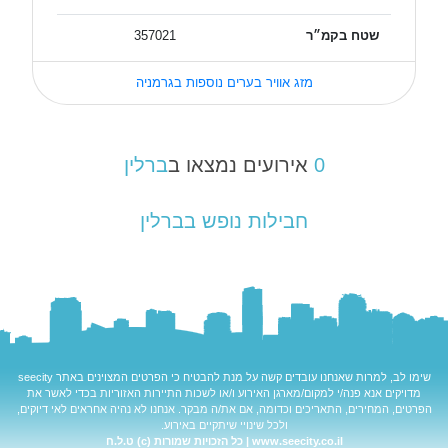
שטח בקמ״ר
357021
מזג אוויר בערים נוספות בגרמניה
0
אירועים נמצאו ב
ברלין
חבילות נופש בברלין
שימו לב, למרות שאנחנו עובדים קשה על מנת להבטיח כי הפרטים המצוינים באתר
seecity
מדויקים אנא פנה/י למקום/מארגן האירוע ו/או לשכות התיירות האזוריות בכדי לאשר את
הפרטים, המחירים, התאריכים וכדומה, אם את/ה מבקר. אנחנו לא נהיה אחראים לאי דיוקים,
ולכל שינויי שיתקיים באירוע.
www.seecity.co.il | כל הזכויות שמורות (c) ט.ל.ח