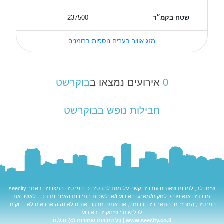
שטח בקמ״ר
237500
מזג אוויר בערים נוספות ברומניה
0
אירועים נמצאו ב
בוקרשט
חבילות נופש בבוקרשט
שימו לב, למרות שאנחנו עובדים קשה על מנת להבטיח כי הפרטים המצוינים באתר
seecity
מדויקים אנא פנה/י למקום/מארגן האירוע ו/או לשכות התיירות האזוריות בכדי לאשר את
הפרטים, המחירים, התאריכים וכדומה, אם את/ה מבקר. אנחנו לא נהיה אחראים לאי דיוקים,
ולכל שינויי שיתקיים באירוע.
www.seecity.co.il | כל הזכויות שמורות (c) ט.ל.ח